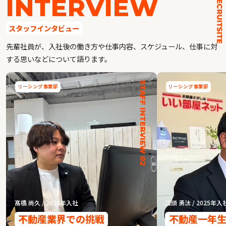
INTERVIEW
スタッフインタビュー
先輩社員が、入社後の働き方や仕事内容、スケジュール、仕事に対
する思いなどについて語ります。
STAFF INTERVIEW 02
リーシング事業部
リーシング事業部
髙橋 尚久 / 2026年入社
江頭 勇汰 / 2025年入
不動産業界での挑戦
不動産一年